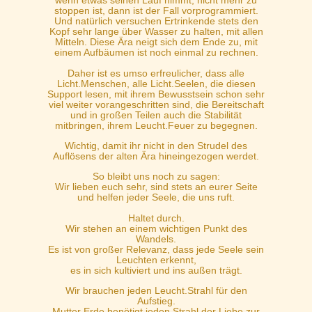
wenn etwas seinen Lauf nimmt, nicht mehr zu
stoppen ist, dann ist der Fall vorprogrammiert.
Und natürlich versuchen Ertrinkende stets den
Kopf sehr lange über Wasser zu halten, mit allen
Mitteln. Diese Ära neigt sich dem Ende zu, mit
einem Aufbäumen ist noch einmal zu rechnen.
Daher ist es umso erfreulicher, dass alle
Licht.Menschen, alle Licht.Seelen, die diesen
Support lesen, mit ihrem Bewusstsein schon sehr
viel weiter vorangeschritten sind, die Bereitschaft
und in großen Teilen auch die Stabilität
mitbringen, ihrem Leucht.Feuer zu begegnen.
Wichtig, damit ihr nicht in den Strudel des
Auflösens der alten Ära hineingezogen werdet.
So bleibt uns noch zu sagen:
Wir lieben euch sehr, sind stets an eurer Seite
und helfen jeder Seele, die uns ruft.
Haltet durch.
Wir stehen an einem wichtigen Punkt des
Wandels.
Es ist von großer Relevanz, dass jede Seele sein
Leuchten erkennt,
es in sich kultiviert und ins außen trägt.
Wir brauchen jeden Leucht.Strahl für den
Aufstieg.
Mutter Erde benötigt jeden Strahl der Liebe zur