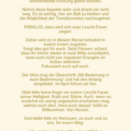
wohlverdiente Erlösung gehen können.
Nehmt diese Aspekte wahr und drückt sie nicht
weg. Es ist wichtig, hier am Ball zu bleiben und
die Möglichkeit der Transformation nachzugehen.
PARALLEL dazu wird sich euer Leucht.Feuer
zeigen.
Daher wird es in diesem Monat turbulent in
euerm Innern zugehen.
Sorgt also gut für euch. Setzt Pausen, schaut,
dass ihr immer wieder in eure Mitte zurückkehrt,
lasst euch nicht von negativen Energien im
Außen ablenken.
Fokussiert euch auf euch.
Der März trug die Überschrift „Mit Besinnung in
eure Bestimmung“ und hat den Anfang
eingeleitet. Im April führen wir fort.
Habt bitte keine Angst vor euerm Leucht.Feuer,
seiner Helligkeit, Kraft und Stärke. Auch, wenn es
zunächst ein wenig ungewohnt erscheinen mag,
widmet euch dem, freut euch darauf, heißt es
Willkommen. Von Herzen.
Und bleibt bitte im Vertrauen, zu euch und zu
uns, für euern Weg: