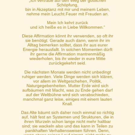
„Ich vertraue auf den Weg der göttlichen
Schöpfung,
bin in Akzeptanz mit mir und meinem Leben,
nehme mein Leucht.Feuer mit Freuden an.
Mein Ich kehrt zurück
und ich heiße es in Liebe Willkommen.“
Diese Affirmation könnt ihr verwenden, so oft ihr
sie benötigt. Gerade auch dann, wenn ihr im
Alltag bemerken solltet, dass ihr aus eurer
Energie herausfallt. In solchen Momenten dürft
ihr gerne die Affirmation mantrenmäßig
wiederholen, bis ihr wieder in eure Mitte
zurückgekehrt seid.
Die nächsten Monate werden nicht unbedingt
ruhiger werden. Viele Dinge werden sich klären,
vor allem im Weltgeschehen, Politik,
Naturgegebenheiten. Mutter Erde wird sich
aufbäumen mit Macht, was zu Ende gehen darf
auf der Weltbühne wird sich verabschieden,
manchmal ganz leise, einiges mit einem lauten
Knall.
Das Alte bäumt sich daher noch einmal so richtig
auf, hält fest an Systemen und Strukturen, die in
ihren Wurzeln schon lange nicht mehr haltbar
sind; sie wackeln also und das kann in Teilen zu
panikhaften Verhaltensweisen führen. Denn,