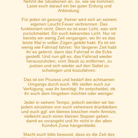
Nehmt die Situationen an, so, wie sie kommen.
Lasst euch darauf ein bei guter Erdung und
Anbindung.
Für jeden ist gesorgt. Keiner wird sich an seinem
eigenen Leucht.Feuer verbrennen. Das
funktioniert nicht. Denn es ist euer Licht, was sich
zurückmeldet. Ein euch bekanntes Licht. Nur ist
bereits ein wenig Zeit vergangen, wo ihr es das
letzte Mal in vollen Zügen gelebt habt. Es ist ein
wenig wie Fahrrad fahren: Vor längerer Zeit habt
ihr es gelernt, dann das Fahrrad in die Ecke
gestellt. Und nun gilt es, das Fahrrad wieder
herauszuholen, vom Staub zu entfernen, zu
putzen und sich wieder auf den Sattel zu
schwingen und loszufahren.
Das ist ein Prozess und bedarf des achtsamen
Umgangs durch euch. Wir stellen euch zur
Verfügung, was ihr benötigt. Ihr entscheidet, ob
ihr euch dem hingeben möchtet oder weniger.
Jeder in seinem Tempo, jedoch werden wir bei
jedem einzelnen von euch vehement dranbleiben
und euch ggf. ein kleines bisschen mehr Anreize,
vielleicht auch einen kleinen Stupser geben …
damit es vorangeht und ihr nicht in der alten
Komfort.Zone hängenbleibt.
Macht euch bitte bewusst, dass es die Zeit des