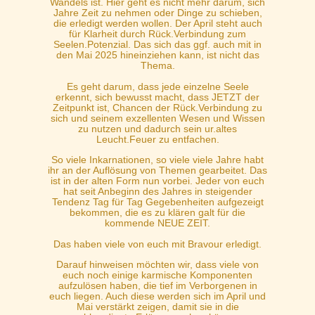
Wandels ist. Hier geht es nicht mehr darum, sich
Jahre Zeit zu nehmen oder Dinge zu schieben,
die erledigt werden wollen. Der April steht auch
für Klarheit durch Rück.Verbindung zum
Seelen.Potenzial. Das sich das ggf. auch mit in
den Mai 2025 hineinziehen kann, ist nicht das
Thema.
Es geht darum, dass jede einzelne Seele
erkennt, sich bewusst macht, dass JETZT der
Zeitpunkt ist, Chancen der Rück.Verbindung zu
sich und seinem exzellenten Wesen und Wissen
zu nutzen und dadurch sein ur.altes
Leucht.Feuer zu entfachen.
So viele Inkarnationen, so viele viele Jahre habt
ihr an der Auflösung von Themen gearbeitet. Das
ist in der alten Form nun vorbei. Jeder von euch
hat seit Anbeginn des Jahres in steigender
Tendenz Tag für Tag Gegebenheiten aufgezeigt
bekommen, die es zu klären galt für die
kommende NEUE ZEIT.
Das haben viele von euch mit Bravour erledigt.
Darauf hinweisen möchten wir, dass viele von
euch noch einige karmische Komponenten
aufzulösen haben, die tief im Verborgenen in
euch liegen. Auch diese werden sich im April und
Mai verstärkt zeigen, damit sie in die