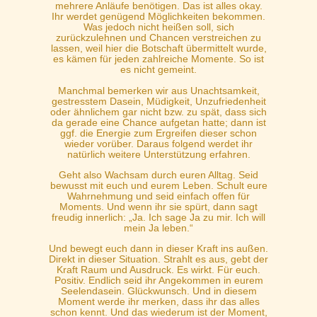
mehrere Anläufe benötigen. Das ist alles okay.
Ihr werdet genügend Möglichkeiten bekommen.
Was jedoch nicht heißen soll, sich
zurückzulehnen und Chancen verstreichen zu
lassen, weil hier die Botschaft übermittelt wurde,
es kämen für jeden zahlreiche Momente. So ist
es nicht gemeint.
Manchmal bemerken wir aus Unachtsamkeit,
gestresstem Dasein, Müdigkeit, Unzufriedenheit
oder ähnlichem gar nicht bzw. zu spät, dass sich
da gerade eine Chance aufgetan hatte; dann ist
ggf. die Energie zum Ergreifen dieser schon
wieder vorüber. Daraus folgend werdet ihr
natürlich weitere Unterstützung erfahren.
Geht also Wachsam durch euren Alltag. Seid
bewusst mit euch und eurem Leben. Schult eure
Wahrnehmung und seid einfach offen für
Moments. Und wenn ihr sie spürt, dann sagt
freudig innerlich: „Ja. Ich sage Ja zu mir. Ich will
mein Ja leben.“
Und bewegt euch dann in dieser Kraft ins außen.
Direkt in dieser Situation. Strahlt es aus, gebt der
Kraft Raum und Ausdruck. Es wirkt. Für euch.
Positiv. Endlich seid ihr Angekommen in eurem
Seelendasein. Glückwunsch. Und in diesem
Moment werde ihr merken, dass ihr das alles
schon kennt. Und das wiederum ist der Moment,