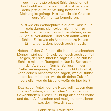
euch irgendwie ertappt fühlt, Unsicherheit
durchwühlt euch gepaart mit Angstzuständen,
denn jetzt dürft ihr Stellung beziehen. Eure
Meinung ist gefragt. Hier habt ihr die Chance,
eure Wahrheit zu formulieren.
Es ist wie ein Wendepunkt in euerm Dasein. Es
geht darum, sich selber nicht mehr zu
verleugnen, sondern zu sich zu stehen, es im
Außen zu verkünden – und sich damit wohl zu
fühlen. Es ist wie ein Ankommen zu Hause.
Einmal auf Erden, jedoch auch in euch.
Neben all‘ den Gefühlen, die in euch ausbrechen
können, wird sich für viele von euch auch der Teil
zeigen, der sich innerlich sagt: So, und nun ist
Schluss mit dem Rumgeeier. Nun ist Schluss mit
den Ausreden. Nun ist Schluss mit der
Selbstverleugnung. Wer, wenn nicht DU selbst,
kann deinen Mitlebewesen sagen, was du fühlst,
denkst, möchtest, wie du dir deine Zukunft
vorstellst, wer du bist und wofür du hier bist?
Das ist der Anteil, der die Nase voll hat von dem
alten System, von den alten Strukturen und
Gewohnheiten. Dieser Teil bringt dich nach vorne
und dazu, Aufzustehen und mutig zu formulieren,
was dein Herz dir sagt.
Folge dem. Traue dich